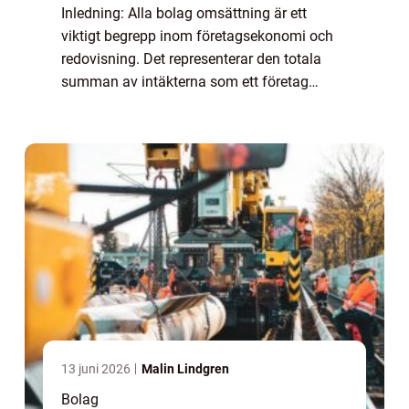
Inledning: Alla bolag omsättning är ett
viktigt begrepp inom företagsekonomi och
redovisning. Det representerar den totala
summan av intäkterna som ett företag
genererar under en viss tidsperiod. I denna
artikel kommer vi att utforska konceptet alla
...
13 juni 2026
Malin Lindgren
Bolag