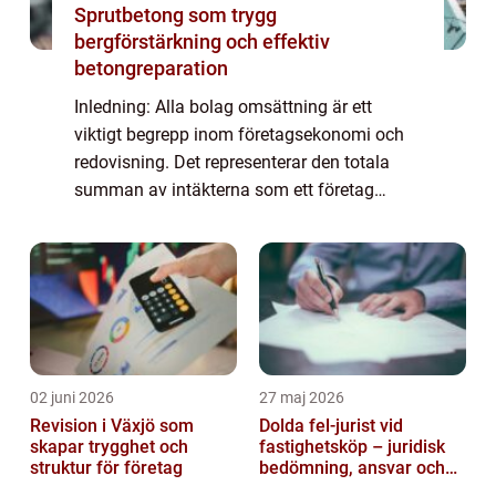
Sprutbetong som trygg
bergförstärkning och effektiv
betongreparation
Inledning: Alla bolag omsättning är ett
viktigt begrepp inom företagsekonomi och
redovisning. Det representerar den totala
summan av intäkterna som ett företag
genererar under en viss tidsperiod. I denna
artikel kommer vi att utforska konceptet alla
...
02 juni 2026
27 maj 2026
Revision i Växjö som
Dolda fel-jurist vid
skapar trygghet och
fastighetsköp – juridisk
struktur för företag
bedömning, ansvar och
praktisk hantering av