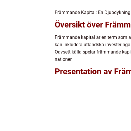
Främmande Kapital: En Djupdykning i
Översikt över Främm
Främmande kapital är en term som anv
kan inkludera utländska investeringar i
Oavsett källa spelar främmande kapital
nationer.
Presentation av Frä