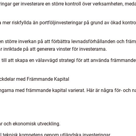
eringar ger investerare en större kontroll över verksamheten, med
a mer riskfyllda än portföljinvesteringar på grund av ökad kontro
en större inverkan på att förbättra levnadsförhållanden och frä
 inriktade på att generera vinster för investerarna.
a till att skapa en välavvägd strategi för att använda främmande
ackdelar med Främmande Kapital
ingarna med främmande kapital varierat. Här är några för- och 
gar och ekonomisk utveckling.
ill teknisk kompetens genom utländska investeringar.