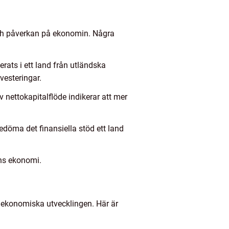
och påverkan på ekonomin. Några
rats i ett land från utländska
vesteringar.
iv nettokapitalflöde indikerar att mer
döma det finansiella stöd ett land
ons ekonomi.
n ekonomiska utvecklingen. Här är