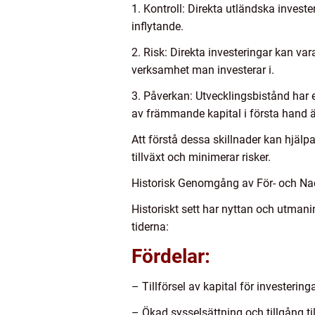
1. Kontroll: Direkta utländska invest
inflytande.
2. Risk: Direkta investeringar kan var
verksamhet man investerar i.
3. Påverkan: Utvecklingsbistånd har 
av främmande kapital i första hand är
Att förstå dessa skillnader kan hjälp
tillväxt och minimerar risker.
Historisk Genomgång av För- och N
Historiskt sett har nyttan och utman
tiderna:
Fördelar:
– Tillförsel av kapital för investerin
– Ökad sysselsättning och tillgång t