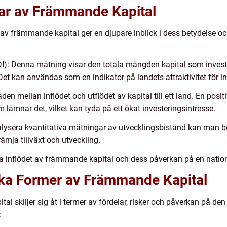
gar av Främmande Kapital
 av främmande kapital ger en djupare inblick i dess betydelse 
DI): Denna mätning visar den totala mängden kapital som investe
 Det kan användas som en indikator på landets attraktivitet för in
aden mellan inflödet och utflödet av kapital till ett land. En posit
 lämnar det, vilket kan tyda på ett ökat investeringsintresse.
lysera kvantitativa mätningar av utvecklingsbistånd kan man be
rämja tillväxt och utveckling.
ala inflödet av främmande kapital och dess påverkan på en nati
lika Former av Främmande Kapital
l skiljer sig åt i termer av fördelar, risker och påverkan på de
: