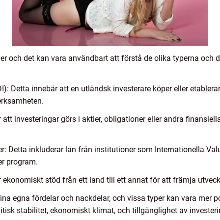
r och det kan vara användbart att förstå de olika typerna och de
I): Detta innebär att en utländsk investerare köper eller etablera
verksamheten.
 att investeringar görs i aktier, obligationer eller andra finansiel
ner: Detta inkluderar lån från institutioner som Internationella V
ler program.
ekonomiskt stöd från ett land till ett annat för att främja utvec
sina egna fördelar och nackdelar, och vissa typer kan vara me
isk stabilitet, ekonomiskt klimat, och tillgänglighet av invester