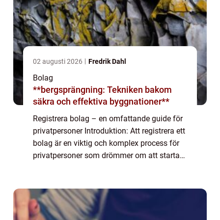
02 augusti 2026
Fredrik Dahl
Bolag
**bergsprängning: Tekniken bakom
säkra och effektiva byggnationer**
Registrera bolag – en omfattande guide för
privatpersoner Introduktion: Att registrera ett
bolag är en viktig och komplex process för
privatpersoner som drömmer om att starta
ett eget företag. I denna artikel kommer vi
att ge en grundlig översi...