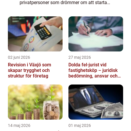
privatpersoner som drömmer om att starta
ett eget företag. I denna artikel kommer vi
att ge en grundlig översi...
02 juni 2026
27 maj 2026
Revision i Växjö som
Dolda fel-jurist vid
skapar trygghet och
fastighetsköp – juridisk
struktur för företag
bedömning, ansvar och
praktisk hantering av
tvister...
14 maj 2026
01 maj 2026