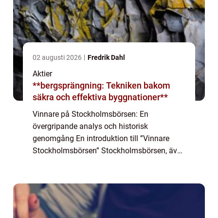
02 augusti 2026
Fredrik Dahl
Aktier
**bergsprängning: Tekniken bakom
säkra och effektiva byggnationer**
Vinnare på Stockholmsbörsen: En
övergripande analys och historisk
genomgång En introduktion till ”Vinnare
Stockholmsbörsen” Stockholmsbörsen, även
känd som Nasdaq Stockholm, är Nordens
ledande börs och fungerar som en
marknadsplats för ha...