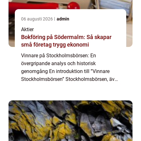
06 augusti 2026
admin
Aktier
Bokföring på Södermalm: Så skapar
små företag trygg ekonomi
Vinnare på Stockholmsbörsen: En
övergripande analys och historisk
genomgång En introduktion till ”Vinnare
Stockholmsbörsen” Stockholmsbörsen, även
känd som Nasdaq Stockholm, är Nordens
ledande börs och fungerar som en
marknadsplats för ha...