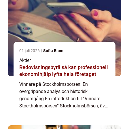
01 juli 2026
Sofia Blom
Aktier
Redovisningsbyrå så kan professionell
ekonomihjälp lyfta hela företaget
Vinnare på Stockholmsbörsen: En
övergripande analys och historisk
genomgång En introduktion till ”Vinnare
Stockholmsbörsen” Stockholmsbörsen, även
känd som Nasdaq Stockholm, är Nordens
ledande börs och fungerar som en
marknadsplats för ha...