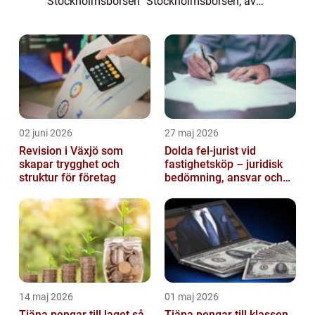
Stockholmsbörsen” Stockholmsbörsen, även
känd som Nasdaq Stockholm, är Nordens
ledande börs och fungerar som en
marknadsplats för ha...
02 juni 2026
27 maj 2026
Revision i Växjö som
Dolda fel-jurist vid
skapar trygghet och
fastighetsköp – juridisk
struktur för företag
bedömning, ansvar och
praktisk hantering av
tvister...
14 maj 2026
01 maj 2026
Tjäna pengar till laget så
Tjäna pengar till klassen