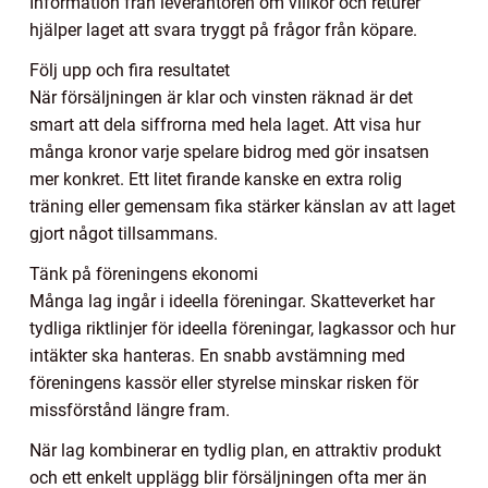
Information från leverantören om villkor och returer
hjälper laget att svara tryggt på frågor från köpare.
Följ upp och fira resultatet
När försäljningen är klar och vinsten räknad är det
smart att dela siffrorna med hela laget. Att visa hur
många kronor varje spelare bidrog med gör insatsen
mer konkret. Ett litet firande kanske en extra rolig
träning eller gemensam fika stärker känslan av att laget
gjort något tillsammans.
Tänk på föreningens ekonomi
Många lag ingår i ideella föreningar. Skatteverket har
tydliga riktlinjer för ideella föreningar, lagkassor och hur
intäkter ska hanteras. En snabb avstämning med
föreningens kassör eller styrelse minskar risken för
missförstånd längre fram.
När lag kombinerar en tydlig plan, en attraktiv produkt
och ett enkelt upplägg blir försäljningen ofta mer än