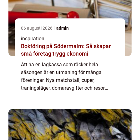
06 augusti 2026
admin
inspiration
Bokföring på Södermalm: Så skapar
små företag trygg ekonomi
Att ha en lagkassa som räcker hela
säsongen är en utmaning för många
föreningar. Nya matchställ, cuper,
träningsläger, domaravgifter och resor
kräver mer än medlemsavgifter. Samtidigt
vill de flesta undvika att jaga sponsorer året
runt. Många lag väl...