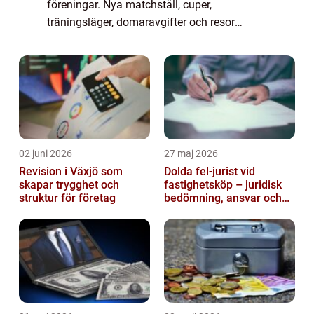
föreningar. Nya matchställ, cuper,
träningsläger, domaravgifter och resor
kräver mer än medlemsavgifter. Samtidigt
vill de flesta undvika att jaga sponsorer året
runt. Många lag väl...
02 juni 2026
27 maj 2026
Revision i Växjö som
Dolda fel-jurist vid
skapar trygghet och
fastighetsköp – juridisk
struktur för företag
bedömning, ansvar och
praktisk hantering av
tvister...