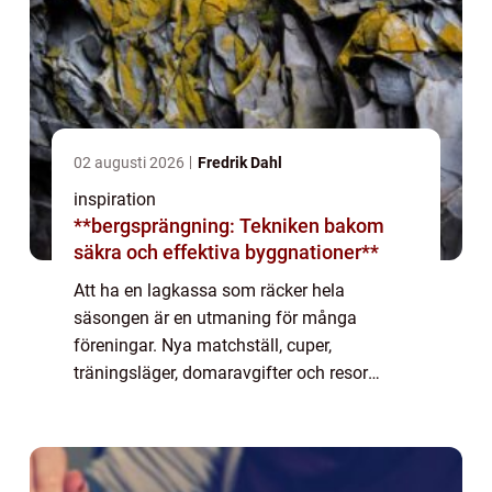
02 augusti 2026
Fredrik Dahl
inspiration
**bergsprängning: Tekniken bakom
säkra och effektiva byggnationer**
Att ha en lagkassa som räcker hela
säsongen är en utmaning för många
föreningar. Nya matchställ, cuper,
träningsläger, domaravgifter och resor
kräver mer än medlemsavgifter. Samtidigt
vill de flesta undvika att jaga sponsorer året
runt. Många lag väl...