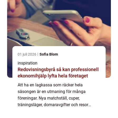
01 juli 2026
Sofia Blom
inspiration
Redovisningsbyrå så kan professionell
ekonomihjälp lyfta hela företaget
Att ha en lagkassa som räcker hela
säsongen är en utmaning för många
föreningar. Nya matchställ, cuper,
träningsläger, domaravgifter och resor
kräver mer än medlemsavgifter. Samtidigt
vill de flesta undvika att jaga sponsorer året