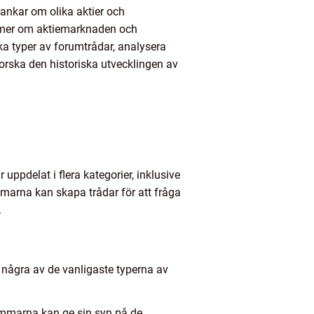
tankar om olika aktier och
sig mer om aktiemarknaden och
ika typer av forumtrådar, analysera
orska den historiska utvecklingen av
 uppdelat i flera kategorier, inklusive
marna kan skapa trådar för att fråga
.
r några av de vanligaste typerna av
lemmarna kan ge sin syn på de