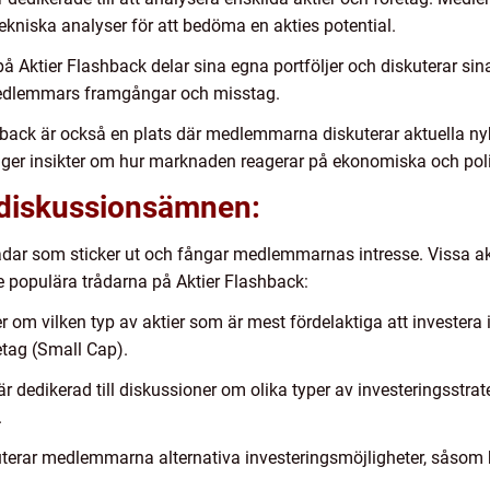
kniska analyser för att bedöma en akties potential.
å Aktier Flashback delar sina egna portföljer och diskuterar sina
 medlemmars framgångar och misstag.
shback är också en plats där medlemmarna diskuterar aktuella ny
r ger insikter om hur marknaden reagerar på ekonomiska och poli
 diskussionsämnen:
trådar som sticker ut och fångar medlemmarnas intresse. Vissa ak
e populära trådarna på Aktier Flashback:
 om vilken typ av aktier som är mest fördelaktiga att investera i
etag (Small Cap).
är dedikerad till diskussioner om olika typer av investeringsstrate
.
kuterar medlemmarna alternativa investeringsmöjligheter, såsom k