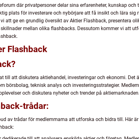
neforum där privatpersoner delar sina erfarenheter, kunskap och 
iktig plats för investerare och nybörjare att få insikt och lära 
vi att ge en grundlig översikt av Aktier Flashback, presentera ol
 skillnader mellan olika flashbacks. Dessutom kommer vi att utf
ashback.
er Flashback
ack?
t till att diskutera aktiehandel, investeringar och ekonomi. Det är
m börsbolag, teknisk analys och investeringsstrategier. Medlem
pplevelser och diskutera nyheter och trender på aktiemarknaden
hback-trådar:
tbud av trådar för medlemmarna att utforska och bidra till. Här ä
shback:
r dedikerade till att analysera enskilda aktier och företag. Med