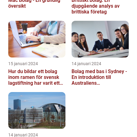
Mac Bolag - En grundlig
Brittiskt bolag: En
översikt
djupgående analys av
brittiska företag
15 januari 2024
14 januari 2024
Hur du bildar ett bolag
Bolag med bas i Sydney -
inom ramen för svensk
En introduktion till
lagstiftning har varit ett
Australiens
populärt ämne under en
företagskapital
läng...
14 januari 2024