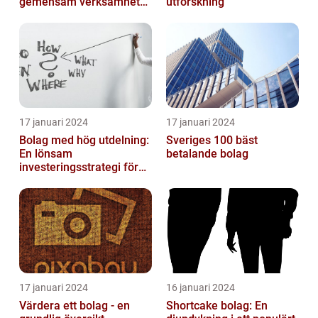
gemensam verksamhet
utforskning
eller i enkelt bolag
17 januari 2024
17 januari 2024
Bolag med hög utdelning:
Sveriges 100 bäst
En lönsam
betalande bolag
investeringsstrategi för
privatpersoner
17 januari 2024
16 januari 2024
Värdera ett bolag - en
Shortcake bolag: En