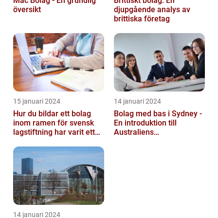
Mac Bolag - En grundlig
Brittiskt bolag: En
översikt
djupgående analys av
brittiska företag
15 januari 2024
14 januari 2024
Hur du bildar ett bolag
Bolag med bas i Sydney -
inom ramen för svensk
En introduktion till
lagstiftning har varit ett
Australiens
populärt ämne under en
företagskapital
läng...
14 januari 2024