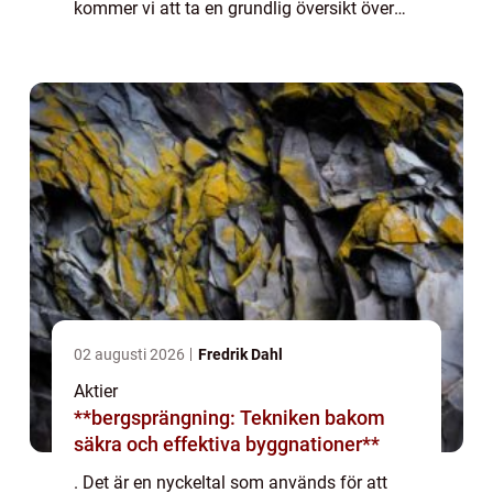
kommer vi att ta en grundlig översikt över
avkastning på eget kapital, utforska olika
typer av avkastning på eget kapital samt
dis...
02 augusti 2026
Fredrik Dahl
Aktier
**bergsprängning: Tekniken bakom
säkra och effektiva byggnationer**
. Det är en nyckeltal som används för att