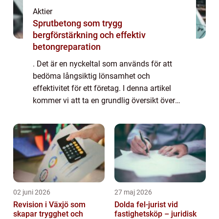
Aktier
Sprutbetong som trygg
bergförstärkning och effektiv
betongreparation
. Det är en nyckeltal som används för att
bedöma långsiktig lönsamhet och
effektivitet för ett företag. I denna artikel
kommer vi att ta en grundlig översikt över
avkastning på eget kapital, utforska olika
typer av avkastning på eget kapital samt
dis...
02 juni 2026
27 maj 2026
Revision i Växjö som
Dolda fel-jurist vid
skapar trygghet och
fastighetsköp – juridisk