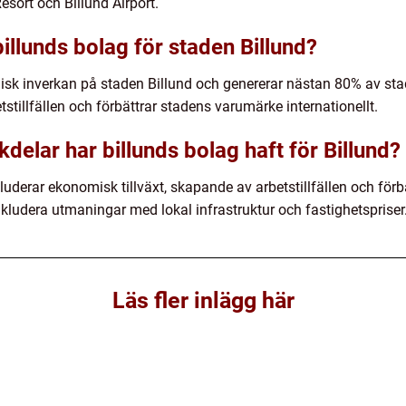
ort och Billund Airport.
illunds bolag för staden Billund?
misk inverkan på staden Billund och genererar nästan 80% av st
stillfällen och förbättrar stadens varumärke internationellt.
kdelar har billunds bolag haft för Billund?
uderar ekonomisk tillväxt, skapande av arbetstillfällen och för
nkludera utmaningar med lokal infrastruktur och fastighetspriser
Läs fler inlägg här