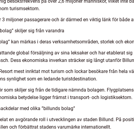
g besöksfrekvens på över 2,6 miljoner människor, vilket inte bar
inom turismsektorn.
er 3 miljoner passagerare och är därmed en viktig länk för både af
bolag” skiljer sig från varandra
 bolag” kan märkas i deras verksamhetsområden, storlek och eko
tande global försäljning av sina leksaker och har etablerat si
nsch. Dess ekonomiska inverkan sträcker sig långt utanför Billu
sort mest inriktat mot turism och lockar besökare från hela vä
nens synlighet som en ledande turistdestination.
tör som skiljer sig från de tidigare nämnda bolagen. Flygplatsens
nomiska betydelse ligger främst i transport- och logistiksektorn.
ackdelar med olika ”billunds bolag”
pelat en avgörande roll i utvecklingen av staden Billund. På posi
ällen och förbättrat stadens varumärke internationellt.