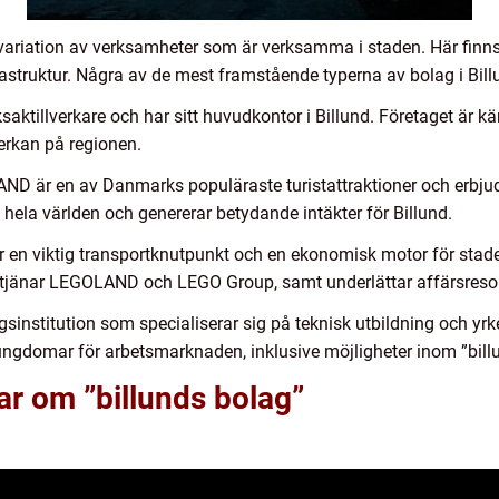
 variation av verksamheter som är verksamma i staden. Här finns
frastruktur. Några av de mest framstående typerna av bolag i Bill
aktillverkare och har sitt huvudkontor i Billund. Företaget är k
erkan på regionen.
D är en av Danmarks populäraste turistattraktioner och erbjud
hela världen och genererar betydande intäkter för Billund.
s är en viktig transportknutpunkt och en ekonomisk motor för stad
betjänar LEGOLAND och LEGO Group, samt underlättar affärsresor
gsinstitution som specialiserar sig på teknisk utbildning och yrk
da ungdomar för arbetsmarknaden, inklusive möjligheter inom ”bill
ar om ”billunds bolag”