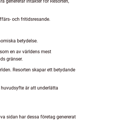
a genererar intäkter för Resorten,
färs- och fritidsresande.
nomiska betydelse.
g som en av världens mest
nds gränser.
rlden. Resorten skapar ett betydande
 huvudsyfte är att underlätta
tiva sidan har dessa företag genererat