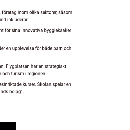
 företag inom olika sektorer, såsom
und inkluderar:
änt för sina innovativa byggleksaker
er en upplevelse för både barn och
en. Flygplatsen har en strategiskt
 och turism i regionen.
esinriktade kurser. Skolan spelar en
unds bolag”.