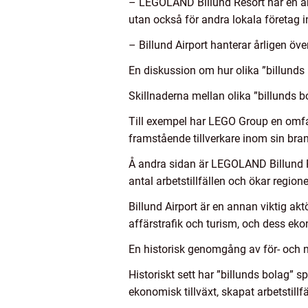
– LEGOLAND Billund Resort har en årli
utan också för andra lokala företag 
– Billund Airport hanterar årligen öv
En diskussion om hur olika ”billunds 
Skillnaderna mellan olika ”billunds
Till exempel har LEGO Group en omfat
framstående tillverkare inom sin bra
Å andra sidan är LEGOLAND Billund Re
antal arbetstillfällen och ökar regio
Billund Airport är en annan viktig ak
affärstrafik och turism, och dess eko
En historisk genomgång av för- och n
Historiskt sett har ”billunds bolag” s
ekonomisk tillväxt, skapat arbetstillf