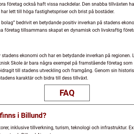
a företag också haft vissa nackdelar. Den snabba tillväxten ha
har lett till höga fastighetspriser och brist på bostäder.
s bolag” bedrivit en betydande positiv inverkan på stadens eko
a företag tillsammans skapat en dynamisk och livskraftig föret
l av stadens ekonomi och har en betydande inverkan på regione
Teknisk Skole är bara några exempel på framstående företag som
 bidragit till stadens utveckling och framgång. Genom sin histo
tadens karaktär och bidra till dess tillväxt.
FAQ
finns i Billund?
orer, inklusive tillverkning, turism, teknologi och infrastruktur.