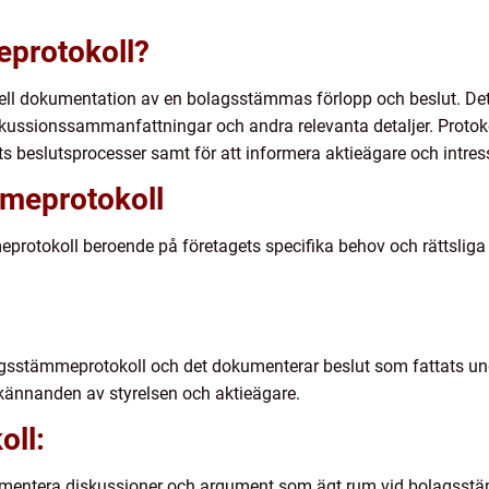
protokoll?
ll dokumentation av en bolagsstämmas förlopp och beslut. Det 
iskussionssammanfattningar och andra relevanta detaljer. Protoko
ets beslutsprocesser samt för att informera aktieägare och intr
meprotokoll
protokoll beroende på företagets specifika behov och rättsliga 
agsstämmeprotokoll och det dokumenterar beslut som fattats un
dkännanden av styrelsen och aktieägare.
oll:
kumentera diskussioner och argument som ägt rum vid bolagsstäm