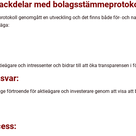
 nackdelar med bolagsstämmeprotoko
tokoll genomgått en utveckling och det finns både för- och nac
väga:
ktieägare och intressenter och bidrar till att öka transparensen i 
svar:
e förtroende för aktieägare och investerare genom att visa att be
cess: