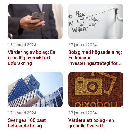
inom solenergi
eller i enkelt bolag
18 januari 2024
17 januari 2024
Värdering av bolag: En
Bolag med hög utdelning:
grundlig översikt och
En lönsam
utforskning
investeringsstrategi för
privatpersoner
17 januari 2024
17 januari 2024
Sveriges 100 bäst
Värdera ett bolag - en
betalande bolag
grundlig översikt