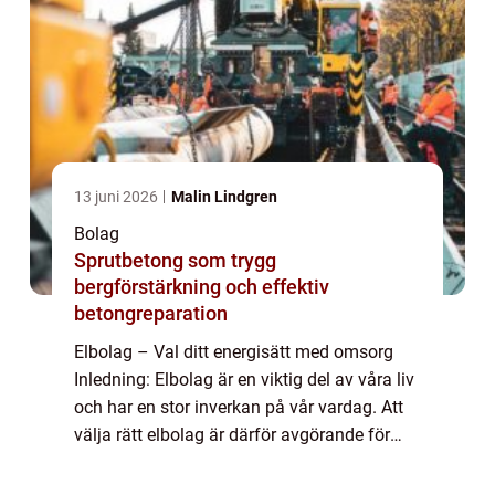
13 juni 2026
Malin Lindgren
Bolag
Sprutbetong som trygg
bergförstärkning och effektiv
betongreparation
Elbolag – Val ditt energisätt med omsorg
Inledning: Elbolag är en viktig del av våra liv
och har en stor inverkan på vår vardag. Att
välja rätt elbolag är därför avgörande för
både vår ekonomi och vårt miljöavtryck. I
denna artikel kommer vi at...