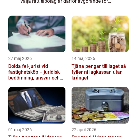
välja rätt elbolag är därför avgörande för
både vår ekonomi och vårt miljöavtryck. I
denna artikel kommer vi at...
27 maj 2026
14 maj 2026
Dolda fel-jurist vid
Tjäna pengar till laget så
fastighetsköp – juridisk
fyller ni lagkassan utan
bedömning, ansvar och
krångel
praktisk hantering av
tvister...
01 maj 2026
22 april 2026