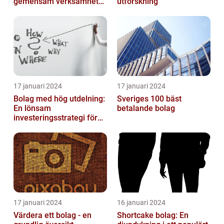
gemensam verksamhet
utforskning
eller i enkelt bolag
17 januari 2024
17 januari 2024
Bolag med hög utdelning:
Sveriges 100 bäst
En lönsam
betalande bolag
investeringsstrategi för
privatpersoner
17 januari 2024
16 januari 2024
Värdera ett bolag - en
Shortcake bolag: En