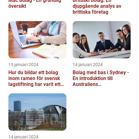
Mac Bolag - En grundlig
Brittiskt bolag: En
översikt
djupgående analys av
brittiska företag
15 januari 2024
14 januari 2024
Hur du bildar ett bolag
Bolag med bas i Sydney -
inom ramen för svensk
En introduktion till
lagstiftning har varit ett
Australiens
populärt ämne under en
företagskapital
läng...
14 januari 2024