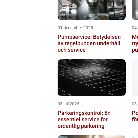
01 december 2025
04
Pumpservice: Betydelsen
M
av regelbunden underhåll
tr
och service
pu
05 juli 2025
03 
Parkeringskontrol: En
Po
essentiel service for
fö
ordentlig parkering