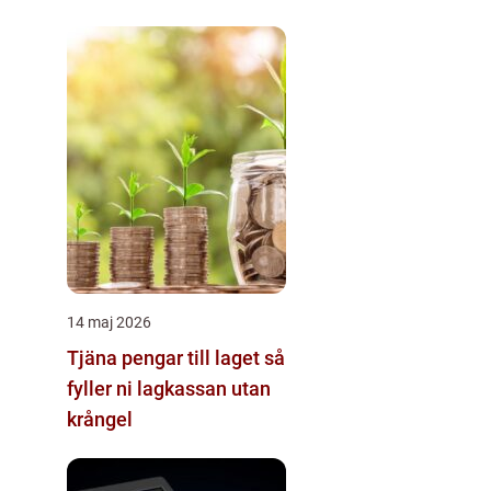
praktisk hantering av
tvister
14 maj 2026
Tjäna pengar till laget så
fyller ni lagkassan utan
krångel