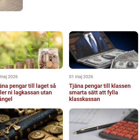
 maj 2026
01 maj 2026
äna pengar till laget så
Tjäna pengar till klassen
ller ni lagkassan utan
smarta sätt att fylla
ångel
klasskassan