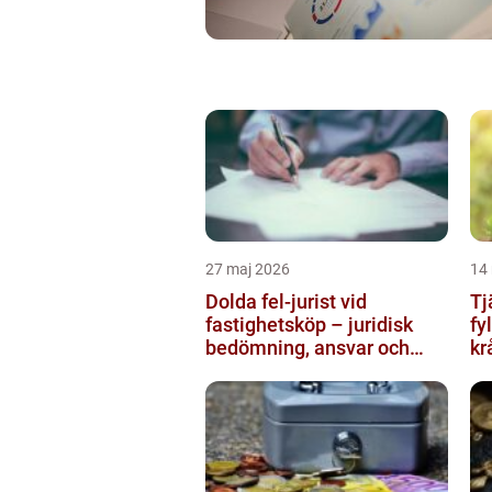
27 maj 2026
14
Dolda fel-jurist vid
Tj
fastighetsköp – juridisk
fy
bedömning, ansvar och
kr
praktisk hantering av
tvister...