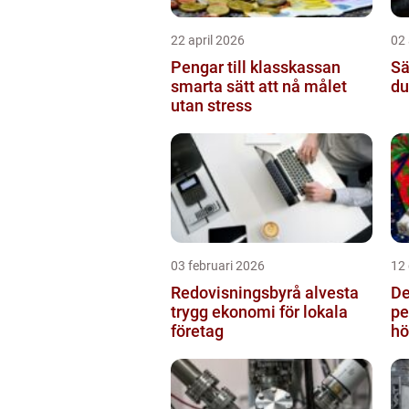
22 april 2026
02 
Pengar till klasskassan
Säl
smarta sätt att nå målet
du
utan stress
03 februari 2026
12
Redovisningsbyrå alvesta
De
trygg ekonomi för lokala
pe
företag
hö