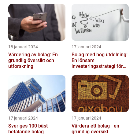
inom solenergi
eller i enkelt bolag
18 januari 2024
17 januari 2024
Värdering av bolag: En
Bolag med hög utdelning:
grundlig översikt och
En lönsam
utforskning
investeringsstrategi för
privatpersoner
17 januari 2024
17 januari 2024
Sveriges 100 bäst
Värdera ett bolag - en
betalande bolag
grundlig översikt