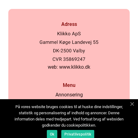
Adress
web:
www.klikko.dk
Menu
Annonsering
Om oss
På vores website bruges cookies til at huske dine indstillinger,
Cookies
statistik og personalisering af indhold og annoncer. Denne
information deles med tredjepart. Ved fortsat brug af websiden
Kontakta oss
godkender du cookiepolitikken.
Sitemap
Ok
Privatlivspolitik