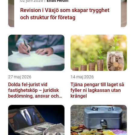
02 juni 2026
Elias Hedin
Revision i Växjö som skapar trygghet
och struktur för företag
27 maj 2026
14 maj 2026
Dolda fel-jurist vid
Tjäna pengar till laget så
fastighetsköp – juridisk
fyller ni lagkassan utan
bedömning, ansvar och
krångel
praktisk hantering av
tvister...