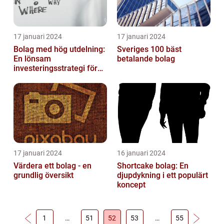
17 januari 2024
17 januari 2024
Bolag med hög utdelning:
Sveriges 100 bäst
En lönsam
betalande bolag
investeringsstrategi för
privatpersoner
17 januari 2024
16 januari 2024
Värdera ett bolag - en
Shortcake bolag: En
grundlig översikt
djupdykning i ett populärt
koncept
1
…
51
52
53
…
55