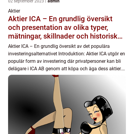
02 september 2023
admin
Aktier
Aktier ICA – En grundlig översikt
och presentation av olika typer,
mätningar, skillnader och historiska
fördelar och nackdelar
Aktier ICA – En grundlig översikt av det populära
investeringsalternativet Introduktion: Aktier ICA utgör en
populär form av investering där privatpersoner kan bli
delägare i ICA AB genom att köpa och äga dess aktier. I
denna artikel kommer vi ...