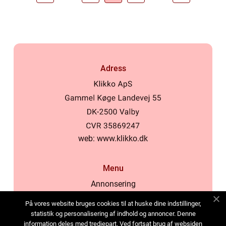
Adress
web:
www.klikko.dk
Menu
Annonsering
Om oss
På vores website bruges cookies til at huske dine indstillinger,
Cookies
statistik og personalisering af indhold og annoncer. Denne
information deles med tredjepart. Ved fortsat brug af websiden
Kontakta oss