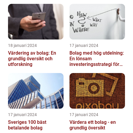
inom solenergi
eller i enkelt bolag
18 januari 2024
17 januari 2024
Värdering av bolag: En
Bolag med hög utdelning:
grundlig översikt och
En lönsam
utforskning
investeringsstrategi för
privatpersoner
17 januari 2024
17 januari 2024
Sveriges 100 bäst
Värdera ett bolag - en
betalande bolag
grundlig översikt