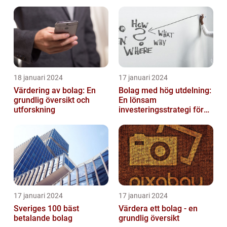
inom solenergi
eller i enkelt bolag
18 januari 2024
17 januari 2024
Värdering av bolag: En
Bolag med hög utdelning:
grundlig översikt och
En lönsam
utforskning
investeringsstrategi för
privatpersoner
17 januari 2024
17 januari 2024
Sveriges 100 bäst
Värdera ett bolag - en
betalande bolag
grundlig översikt