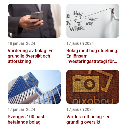
inom solenergi
eller i enkelt bolag
18 januari 2024
17 januari 2024
Värdering av bolag: En
Bolag med hög utdelning:
grundlig översikt och
En lönsam
utforskning
investeringsstrategi för
privatpersoner
17 januari 2024
17 januari 2024
Sveriges 100 bäst
Värdera ett bolag - en
betalande bolag
grundlig översikt