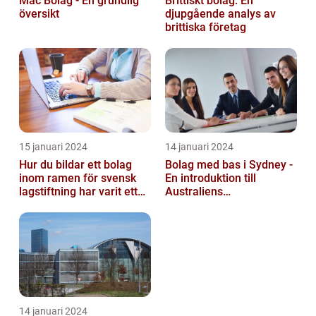
Mac Bolag - En grundlig
Brittiskt bolag: En
översikt
djupgående analys av
brittiska företag
15 januari 2024
14 januari 2024
Hur du bildar ett bolag
Bolag med bas i Sydney -
inom ramen för svensk
En introduktion till
lagstiftning har varit ett
Australiens
populärt ämne under en
företagskapital
läng...
14 januari 2024