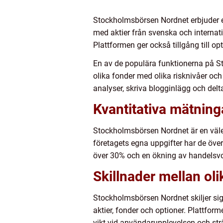
Stockholmsbörsen Nordnet erbjuder en
med aktier från svenska och internat
Plattformen ger också tillgång till o
En av de populära funktionerna på St
olika fonder med olika risknivåer oc
analyser, skriva blogginlägg och del
Kvantitativa mätnin
Stockholmsbörsen Nordnet är en välet
företagets egna uppgifter har de över
över 30% och en ökning av handelsvo
Skillnader mellan o
Stockholmsbörsen Nordnet skiljer sig 
aktier, fonder och optioner. Plattfor
vikt vid användarupplevelsen och sträv