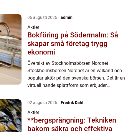
06 augusti 2026
admin
Aktier
Bokföring på Södermalm: Så
skapar små företag trygg
ekonomi
Översikt av Stockholmsbörsen Nordnet
Stockholmsbörsen Nordnet är en välkänd och
populär aktör på den svenska börsen. Det är en
virtuell handelsplattform som erbjuder
privatpersoner möjlighet att köpa och sälja aktier,
fonder, optioner och andra finan...
02 augusti 2026
Fredrik Dahl
Aktier
**bergsprängning: Tekniken
bakom säkra och effektiva