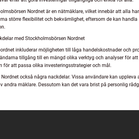
holmsbörsen Nordnet är en nätmäklare, vilket innebär att alla han
arna större flexibilitet och bekvämlighet, eftersom de kan handl
on.
ckdelar med Stockholmsbörsen Nordnet
net inkluderar möjligheten till låga handelskostnader och provi
ändarna tillgång till en mängd olika verktyg och analyser för at
n för att passa olika investeringsstrategier och mål.
Nordnet också några nackdelar. Vissa användare kan uppleva a
v andra mäklare. Dessutom kan det vara brist på personlig rådg