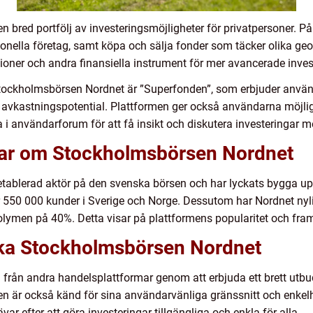
 bred portfölj av investeringsmöjligheter för privatpersoner. 
ionella företag, samt köpa och sälja fonder som täcker olika ge
ptioner och andra finansiella instrument för mer avancerade inves
ockholmsbörsen Nordnet är ”Superfonden”, som erbjuder användare
h avkastningspotential. Plattformen ger också användarna möjli
ta i användarforum för att få insikt och diskutera investeringa
gar om Stockholmsbörsen Nordnet
ablerad aktör på den svenska börsen och har lyckats bygga upp 
 550 000 kunder i Sverige och Norge. Dessutom har Nordnet nylig
lymen på 40%. Detta visar på plattformens popularitet och fram
lika Stockholmsbörsen Nordnet
från andra handelsplattformar genom att erbjuda ett brett utbud
men är också känd för sina användarvänliga gränssnitt och enkelh
ar efter att göra investeringar tillgängliga och enkla för alla.