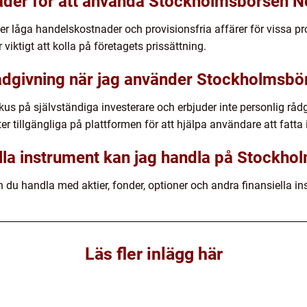
nader för att använda Stockholmsbörsen N
 låga handelskostnader och provisionsfria affärer för vissa pro
r viktigt att kolla på företagets prissättning.
rådgivning när jag använder Stockholmsb
s på självständiga investerare och erbjuder inte personlig rådg
 tillgängliga på plattformen för att hjälpa användare att fatta
iella instrument kan jag handla på Stockh
u handla med aktier, fonder, optioner och andra finansiella in
Läs fler inlägg här