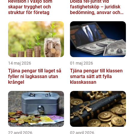
Revision i Växjö som
Dolda fel-jurist vid
skapar trygghet och
fastighetsköp – juridisk
struktur för företag
bedömning, ansvar och
praktisk hantering av
tvister...
14 maj 2026
01 maj 2026
Tjäna pengar till laget så
Tjäna pengar till klassen
fyller ni lagkassan utan
smarta sätt att fylla
krångel
klasskassan
22 april 2026
02 april 2026