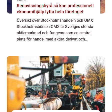
Redovisningsbyrå så kan professionell
ekonomihjälp lyfta hela företaget
Översikt över Stockholmshandeln och OMX
Stockholmsbörsen OMX är Sveriges största
aktiemarknad och fungerar som en central
plats för handel med aktier, derivat och
andra finansiella instrument. Det grundades
1993 och har sedan dess blivit en viktig hu...