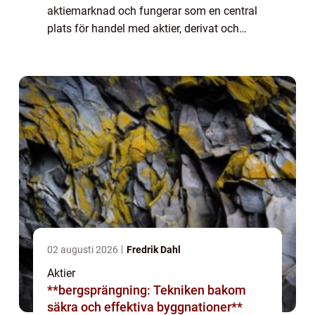
aktiemarknad och fungerar som en central
plats för handel med aktier, derivat och
andra finansiella instrument. Det grundades
1993 och har sedan dess blivit en viktig hu...
02 augusti 2026
Fredrik Dahl
Aktier
**bergsprängning: Tekniken bakom
säkra och effektiva byggnationer**