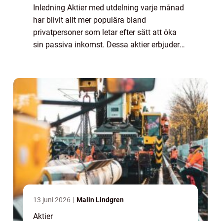
Inledning Aktier med utdelning varje månad
har blivit allt mer populära bland
privatpersoner som letar efter sätt att öka
sin passiva inkomst. Dessa aktier erbjuder
en regelbunden utdelning, vilket ger
investerare en möjlighet att få en
kontinuerlig ...
13 juni 2026
Malin Lindgren
Aktier