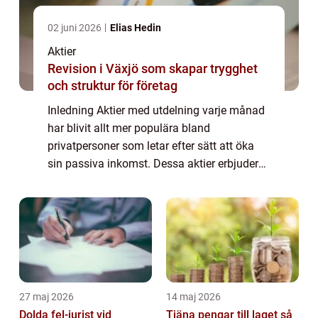
02 juni 2026
Elias Hedin
Aktier
Revision i Växjö som skapar trygghet
och struktur för företag
Inledning Aktier med utdelning varje månad
har blivit allt mer populära bland
privatpersoner som letar efter sätt att öka
sin passiva inkomst. Dessa aktier erbjuder
en regelbunden utdelning, vilket ger
investerare en möjlighet att få en
kontinuerlig ...
27 maj 2026
14 maj 2026
Dolda fel-jurist vid
Tjäna pengar till laget så