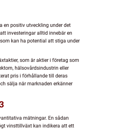
 en positiv utveckling under det
t investeringar alltid innebär en
 som kan ha potential att stiga under
xtaktier, som är aktier i företag som
torn, hälsovårdsindustrin eller
rat pris i förhållande till deras
t och sälja när marknaden erkänner
3
vantitativa mätningar. En sådan
t vinsttillväxt kan indikera att ett