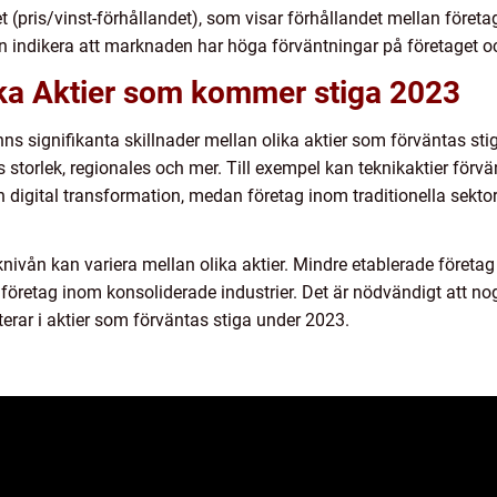
(pris/vinst-förhållandet), som visar förhållandet mellan företag
an indikera att marknaden har höga förväntningar på företaget och
ika Aktier som kommer stiga 2023
finns signifikanta skillnader mellan olika aktier som förväntas s
ts storlek, regionales och mer. Till exempel kan teknikaktier förv
h digital transformation, medan företag inom traditionella sekt
sknivån kan variera mellan olika aktier. Mindre etablerade företa
 företag inom konsoliderade industrier. Det är nödvändigt att no
erar i aktier som förväntas stiga under 2023.