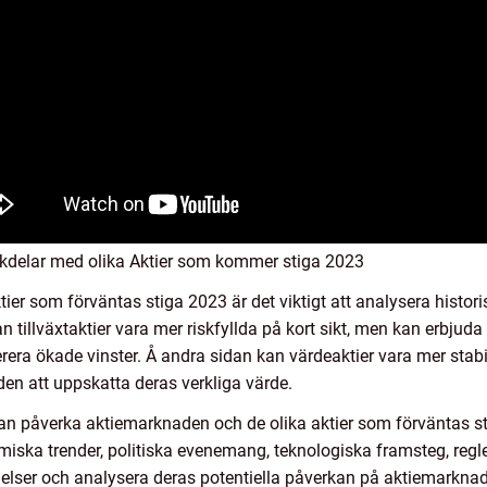
kdelar med olika Aktier som kommer stiga 2023
ktier som förväntas stiga 2023 är det viktigt att analysera histo
an tillväxtaktier vara mer riskfyllda på kort sikt, men kan erbju
ra ökade vinster. Å andra sidan kan värdeaktier vara mer stabila
den att uppskatta deras verkliga värde.
 kan påverka aktiemarknaden och de olika aktier som förväntas 
iska trender, politiska evenemang, teknologiska framsteg, regler
lser och analysera deras potentiella påverkan på aktiemarkna