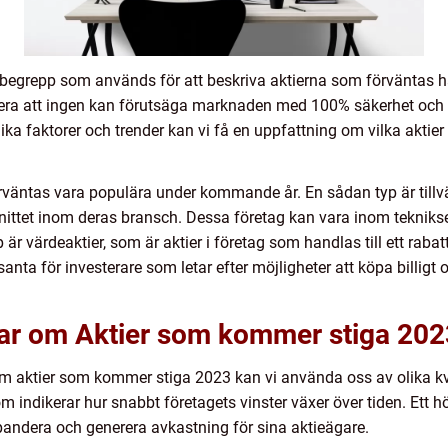
begrepp som används för att beskriva aktierna som förväntas ha
tera att ingen kan förutsäga marknaden med 100% säkerhet och at
ika faktorer och trender kan vi få en uppfattning om vilka aktier
örväntas vara populära under kommande år. En sådan typ är tillvä
ttet inom deras bransch. Dessa företag kan vara inom tekniksek
r värdeaktier, som är aktier i företag som handlas till ett rabatte
santa för investerare som letar efter möjligheter att köpa billig
gar om Aktier som kommer stiga 202
om aktier som kommer stiga 2023 kan vi använda oss av olika k
m indikerar hur snabbt företagets vinster växer över tiden. Ett hög
xpandera och generera avkastning för sina aktieägare.